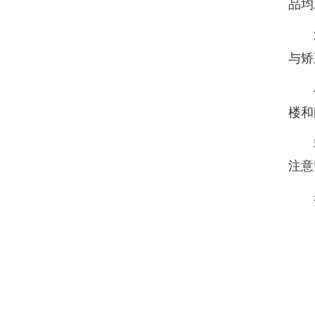
品均
与矫
楼和
注意