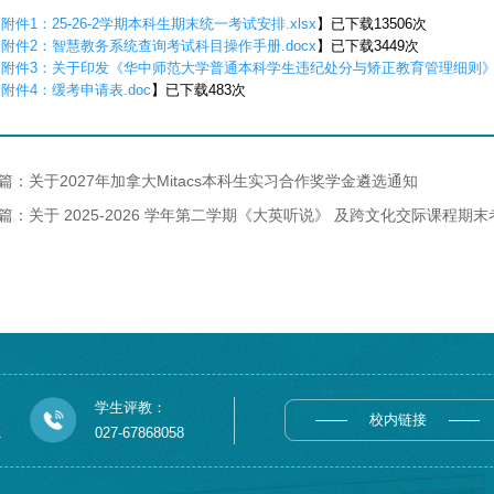
【
附件1：25-26-2学期本科生期末统一考试安排.xlsx
】已下载
13506
次
【
附件2：智慧教务系统查询考试科目操作手册.docx
】已下载
3449
次
【
附件3：关于印发《华中师范大学普通本科学生违纪处分与矫正教育管理细则》的
【
附件4：缓考申请表.doc
】已下载
483
次
篇：关于2027年加拿大Mitacs本科生实习合作奖学金遴选通知
篇：关于 2025-2026 学年第二学期《大英听说》 及跨文化交际课程期
学生评教：
校内链接
1
027-67868058