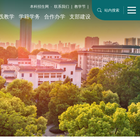
本科招生网
·
联系我们
|
教学节
|
站内搜索
践教学
学籍学务
合作办学
支部建设