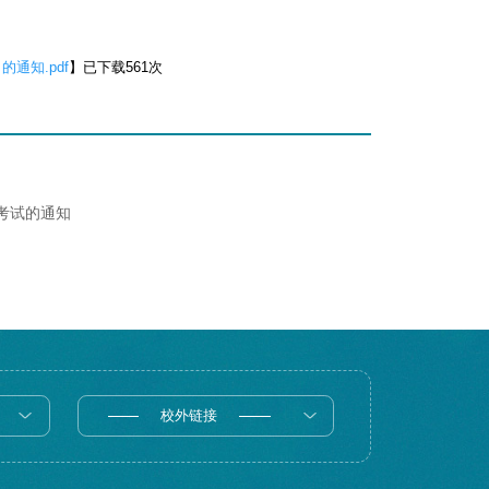
通知.pdf
】已下载
561
次
末考试的通知
校外链接