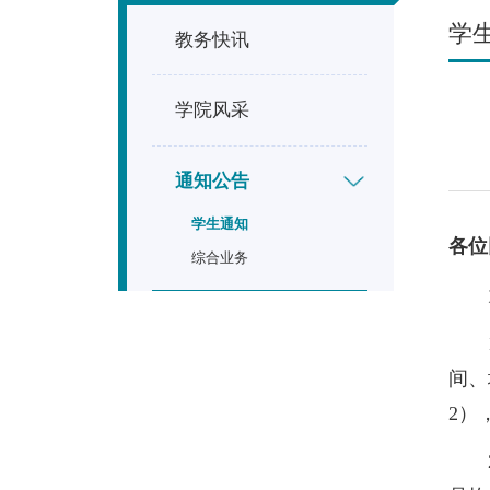
学
教务快讯
学院风采
通知公告
学生通知
各位
综合业务
间、
2）