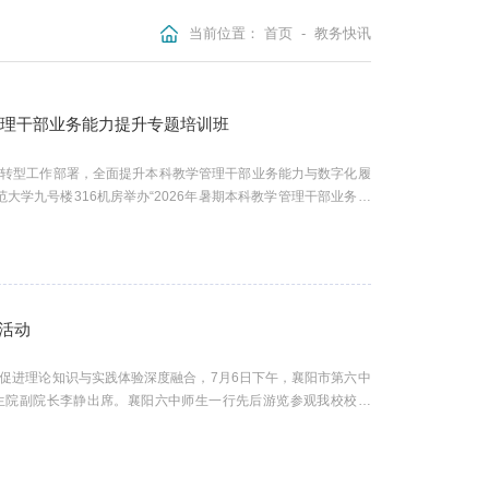
当前位置：
首页
-
教务快讯
管理干部业务能力提升专题培训班
化转型工作部署，全面提升本科教学管理干部业务能力与数字化履
范大学九号楼316机房举办“2026年暑期本科教学管理干部业务能
局相关领导及工作人员、各学院（部）分管本科教学副院长、本科
先对黄陂区教育局的领导及同志的到来表示热烈欢迎，她在开班致
学管理队伍专业素养、...
活动
促进理论知识与实践体验深度融合，7月6日下午，襄阳市第六中
生院副院长李静出席。襄阳六中师生一行先后游览参观我校校史
中心”、教育大数据应用技术国家工程研究中心成果展厅、智慧教
观“印象华师”“百年辉煌”“世纪华章”三大展厅，深入了解我校