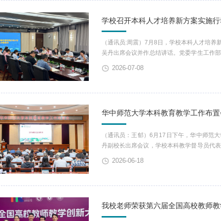
学校召开本科人才培养新方案实施行
（通讯员:周震）7月8日，学校本科人才培
吴丹出席会议并作总结讲话。党委学生工作
院、研究生院、科技处、社科处、国际合作
2026-07-08
教师教育学院主要负责人参加会议。本科生
养新方案三年行动计划任务清单，...
华中师范大学本科教育教学工作布置
（通讯员：王郁）6月17日下午，华中师范
丹副校长出席会议，学校本科教学督导员代
员及全体工作人员参加，会议由本科生院院长
2026-06-18
研教改管理工作和拔尖人才培养特区建设工
工作等五个方面布置了期末、...
我校老师荣获第六届全国高校教师教