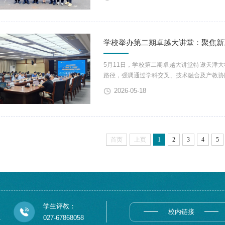
实验教学赛道正高组三等奖，按照第六届全
全国高校教师教学创新大赛。...
学校举办第二期卓越大讲堂：聚焦新
5月11日，学校第二期卓越大讲堂特邀天津
路径，强调通过学科交叉、技术融合及产教协同
她指出师范类高校应探索“新工科”与“新师范
2026-05-18
院院长刘清堂表示，学校将结合办学特色，
量。
首页
上页
1
2
3
4
5
学生评教：
校内链接
1
027-67868058