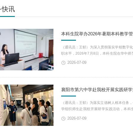
务快讯
本科生院举办2026年暑期本科教学
（通讯员：王郁）为深入贯彻落实学校数字
职水平，2026年7月8日，本科生院在华中师
力提升专题培训班”。本科生院、黄陂区教育
2026-07-09
教学秘书参加培训。本科生院副院长陈娟首
辞中指出，本次教学管理干部培训是夯实本科教
襄阳市第六中学赴我校开展实践研学
（通讯员：王郁）为落实立德树人根本任务，
学组织师生赴我校开展研学实践活动，本科
馆、博物馆、生物博物馆、图书馆“未来学习
2026-07-09
室等示范性特色场馆。在校史馆，师生们依次参
110多年办学历程，...