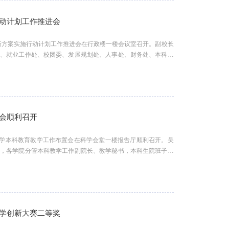
动计划工作推进会
养新方案实施行动计划工作推进会在行政楼一楼会议室召开。副校长
部、就业工作处、校团委、发展规划处、人事处、财务处、本科生
部、实验室与设备管理处、后勤保障部、信息化办公室、校医院、
院院长刘清堂主持会议。会上各牵头单位紧扣所承担的本科人才培
会顺利召开
大学本科教育教学工作布置会在科学会堂一楼报告厅顺利召开。吴
表，各学院分管本科教学工作副院长、教学秘书，本科生院班子成
刘清堂主持。本科生院副院长卢新元从2026年本科招生工作、教
作、教学运行管理工作、实践教学工作安排、质量评估与学务管理
学创新大赛二等奖