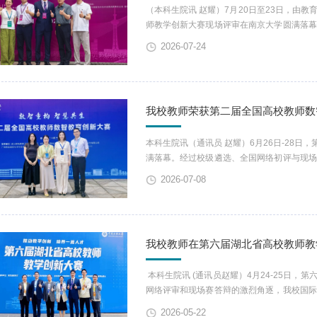
（本科生院讯 赵耀）7月20日至23日，由
师教学创新大赛现场评审在南京大学圆满落
教学设计与出色的现场展示，荣获课程思政
2026-07-24
教育教学创新赋能成效。陆野（中间）全国
以“推动教学创新 ...
我校教师荣获第二届全国高校教师数
本科生院讯（通讯员 赵耀）6月26日-28
满落幕。经过校级遴选、全国网络初评与现
学改革成果，在全国数百个参赛队伍中脱颖
2026-07-08
略，深耕数智赋能教学改革成效。 图1 
迈向 “四个未来”...
我校教师在第六届湖北省高校教师教
本科生院讯 (通讯员赵耀）4月24-25日
网络评审和现场赛答辩的激烈角逐，我校国
陶文婷老师获新文科赛道中级组二等奖、外
2026-05-22