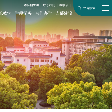
本科招生网
·
联系我们
|
教学节
|
站内搜索
践教学
学籍学务
合作办学
支部建设