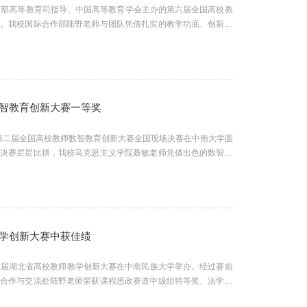
教育部高等教育司指导、中国高等教育学会主办的第六届全国高校教
幕。我校国际合作部陆野老师与团队凭借扎实的教学功底、创新的
赛道中级组全国二等奖，充分展现我校深耕教育教学改革，为教师
高校教师教学创新大赛是高校教师教学领域的顶尖赛事，本届大赛
智教育创新大赛一等奖
日，第二届全国高校教师数智教育创新大赛全国现场决赛在中南大学圆
场决赛层层比拼，我校马克思主义学院聂敏老师凭借出色的数智教
而出，荣获全国一等奖，充分展现我校积极落实国家教育数字化战
聂敏（右二）本届大赛由中南大学主办，以数智重构・智慧共生：
学创新大赛中获佳绩
，第六届湖北省高校教师教学创新大赛在中南民族大学举办。经过赛前
际合作与交流处陆野老师荣获课程思政赛道中级组特等奖、法学院
国语学院王建洋老师获基础课程赛道中级组三等奖、戴国政老师获